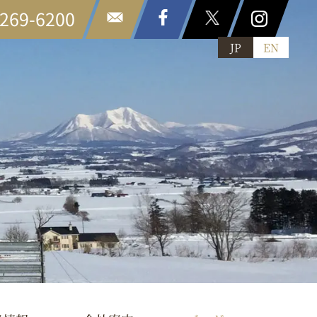
6269-6200
JP
EN