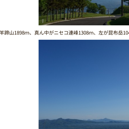
羊蹄山1898ｍ、真ん中がニセコ連峰1308ｍ、左が昆布岳10