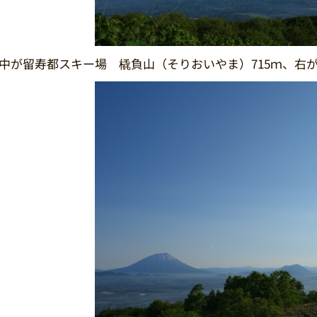
中が留寿都スキー場 橇負山（そりおいやま）715ｍ、右が