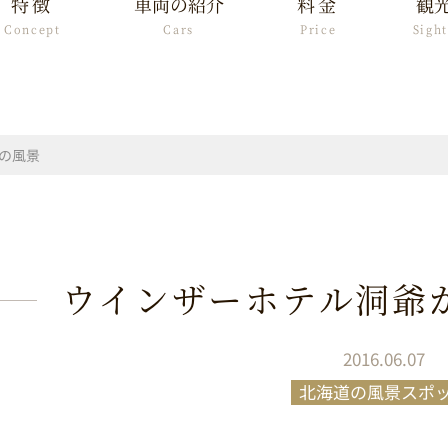
特徴
車両の紹介
料金
観
Concept
Cars
Price
Sigh
の風景
ウインザーホテル洞爺
2016.06.07
北海道の風景スポ