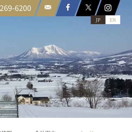
6269-6200
JP
EN