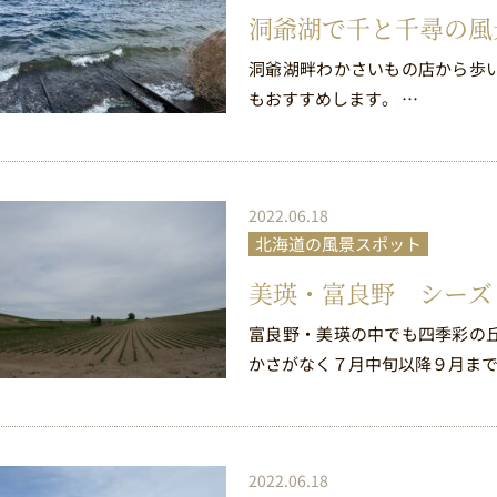
洞爺湖で千と千尋の風
洞爺湖畔わかさいもの店から歩
もおすすめします。 …
2022.06.18
北海道の風景スポット
美瑛・富良野 シーズ
富良野・美瑛の中でも四季彩の
かさがなく７月中旬以降９月まで
2022.06.18