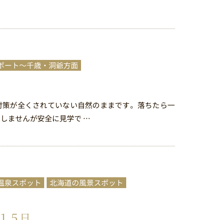
ポート～千歳・洞爺方面
対策が全くされていない自然のままです。落ちたら一
しませんが安全に見学で …
温泉スポット
北海道の風景スポット
１５日