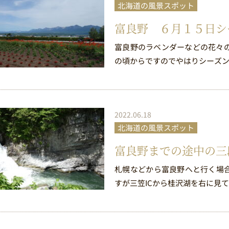
北海道の風景スポット
富良野 ６月１５日シ
富良野のラベンダーなどの花々の
の頃からですのでやはりシーズン
2022.06.18
北海道の風景スポット
富良野までの途中の
札幌などから富良野へと行く場
すが三笠ICから桂沢湖を右に見