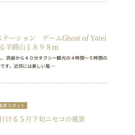
ション ゲームGhost of Yōtei
る羊蹄山１８９８ｍ
し、洞爺から４０分タクシー観光の４時間～５時間の
です。近郊には美しい風 …
風景スポット
行ける５月下旬ニセコの風景