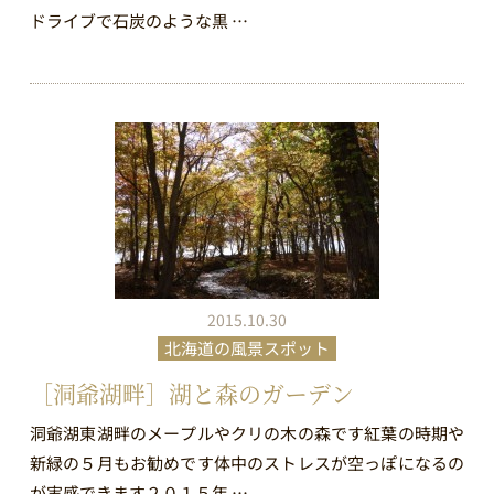
ドライブで石炭のような黒 …
2015.10.30
北海道の風景スポット
［洞爺湖畔］湖と森のガーデン
洞爺湖東湖畔のメープルやクリの木の森です紅葉の時期や
新緑の５月もお勧めです体中のストレスが空っぽになるの
が実感できます２０１５年 …