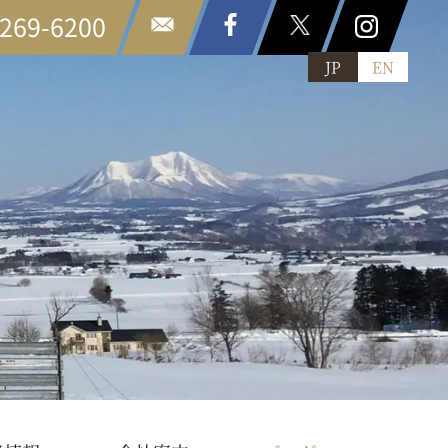
6269-6200
JP
EN