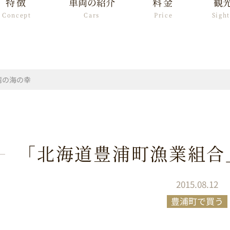
特徴
車両の紹介
料金
観
Concept
Cars
Price
Sigh
湾の海の幸
「北海道豊浦町漁業組合
2015.08.12
豊浦町で買う