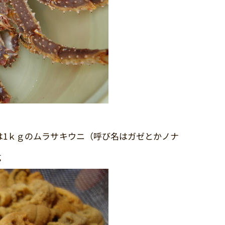
は1ｋｇのムラサキウニ（呼び名はガゼとかノナ
ｇ