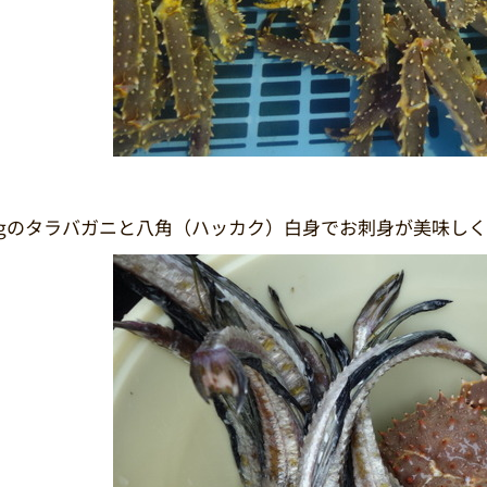
5kgのタラバガニと八角（ハッカク）白身でお刺身が美味しく