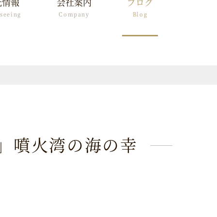
光情報
会社案内
ブログ
tseeing
Company
Blog
」噴火湾の海の幸