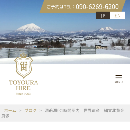
090-6269-6200
ご予約はTEL：
JP
EN
ホーム
>
ブログ
>
洞爺湖化1時間圏内 世界遺産 縄文北黄金
貝塚