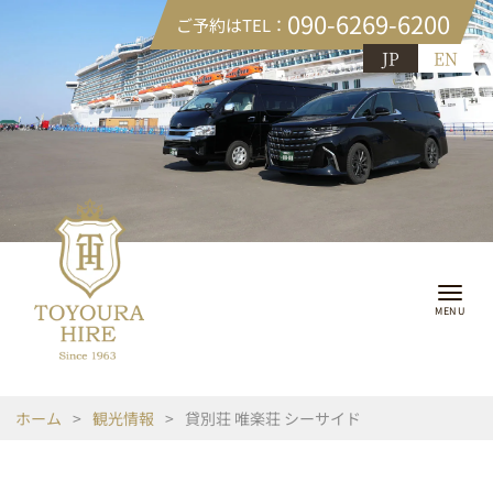
090-6269-6200
ご予約はTEL：
JP
EN
ホーム
>
観光情報
>
貸別荘 唯楽荘 シーサイド