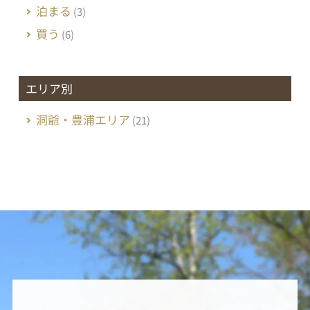
泊まる
(3)
買う
(6)
エリア別
洞爺・豊浦エリア
(21)