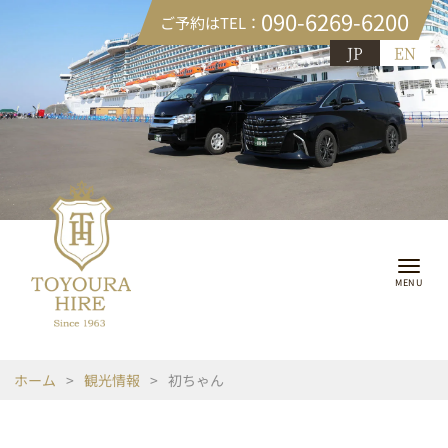
090-6269-6200
ご予約はTEL：
JP
EN
ホーム
>
観光情報
>
初ちゃん