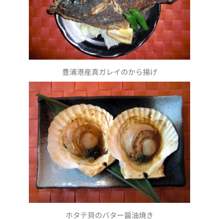
豊浦港産真ガレイのから揚げ
ホタテ貝のバター醤油焼き