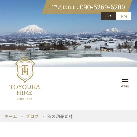
090-6269-6200
ご予約はTEL：
JP
EN
ホーム
>
ブログ
>
秋の洞爺湖畔