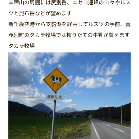
羊蹄山の周囲には尻別岳、ニセコ連峰の山々やルス
ツと昆布岳などが望めます
新千歳空港から支笏湖を経由してルスツの手前、喜
茂別町のタカラ牧場では搾りたての牛乳が買えます
タカラ牧場