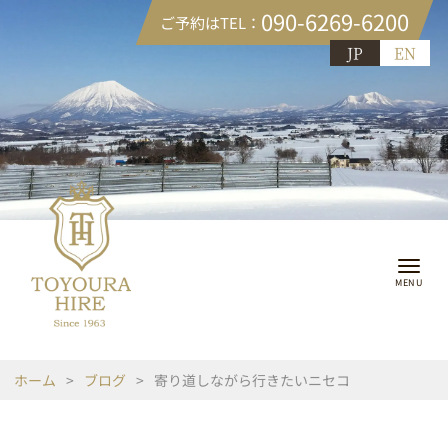
090-6269-6200
ご予約はTEL：
JP
EN
ホーム
>
ブログ
>
寄り道しながら行きたいニセコ