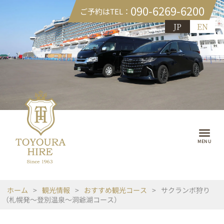
090-6269-6200
ご予約はTEL：
JP
EN
ホーム
>
観光情報
>
おすすめ観光コース
>
サクランボ狩り
（札幌発～登別温泉～洞爺湖コース）