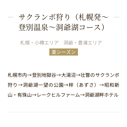
サクランボ狩り（札幌発～
登別温泉～洞爺湖コース）
札幌・小樽エリア
洞爺・豊浦エリア
夏シーズン
札幌市内→登別地獄谷→大湯沼→壮瞥のサクランボ
狩り→洞爺湖一望の公園→梓（あずさ）→昭和新
山・有珠山→レークヒルファーム→洞爺湖畔ホテル