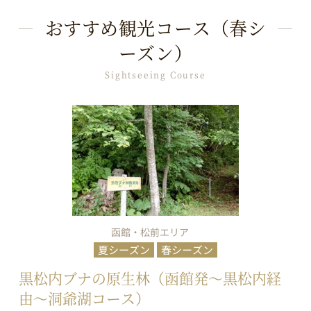
おすすめ観光コース（春シ
ーズン）
Sightseeing Course
函館・松前エリア
夏シーズン
春シーズン
黒松内ブナの原生林（函館発～黒松内経
由～洞爺湖コース）