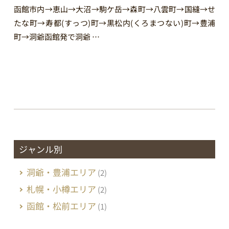
函館市内→恵山→大沼→駒ケ岳→森町→八雲町→国縫→せ
たな町→寿都(すっつ)町→黒松内(くろまつない)町→豊浦
町→洞爺函館発で洞爺 …
ジャンル別
洞爺・豊浦エリア
(2)
札幌・小樽エリア
(2)
函館・松前エリア
(1)